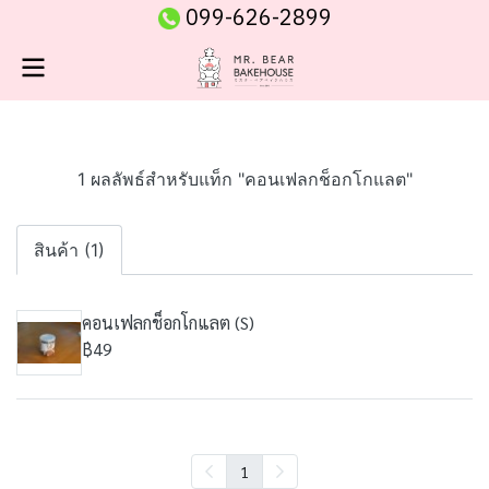
099-626-2899
1 ผลลัพธ์สำหรับแท็ก "คอนเฟลกช็อกโกแลต"
สินค้า (1)
คอนเฟลกช็อกโกแลต (S)
฿49
1