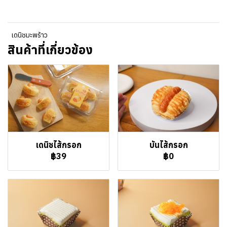
เดนิชมะพร้าว
สินค้าที่เกี่ยวข้อง
เดนิชไส้กรอก
บันไส้กรอก
฿39
฿0