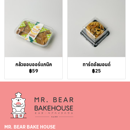
กล้วยอบออร์แกนิค
ทาร์ตอัลมอนด์
฿59
฿25
MR. BEAR BAKE HOUSE