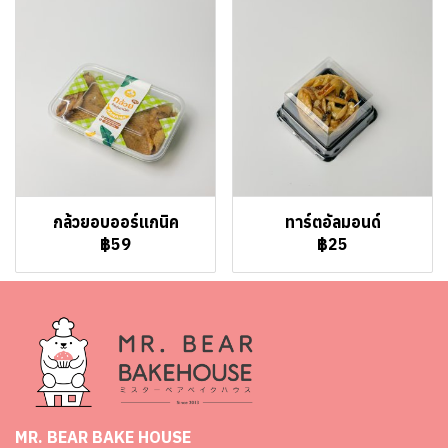
กล้วยอบออร์แกนิค
ทาร์ตอัลมอนด์
฿59
฿25
MR. BEAR BAKE HOUSE