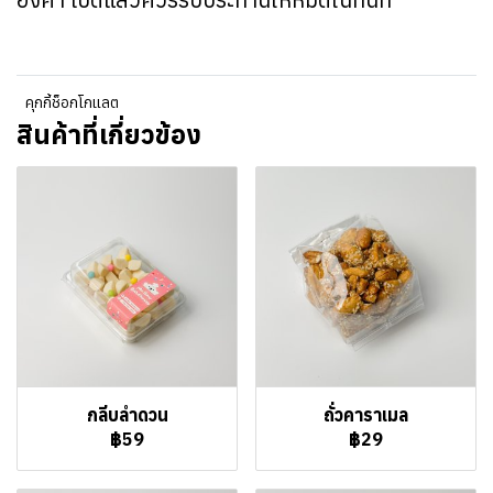
คุกกี้ช็อกโกแลต
สินค้าที่เกี่ยวข้อง
กลีบลำดวน
ถั่วคาราเมล
฿59
฿29