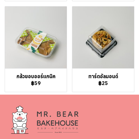
กล้วยอบออร์แกนิค
ทาร์ตอัลมอนด์
฿59
฿25