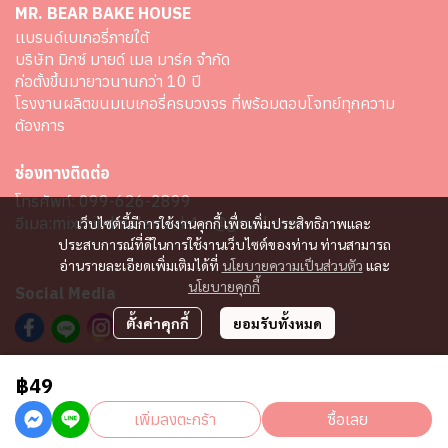
MR. BEAR BAKE HOUSE
เเบรนด์เบเกอรี่ภายใต้
บริษัท มิกซ์ มายด์ เมล มาร์ค จำกัด
ก่อตั้งขึ้นมายาวนานกว่า 10 ปี
โรงงานผลิตขนมเบเกอรี่ครบวงจร ที่พร้อมตอบโจทย์ทุกความ
ต้องการ
ช่องทางติดต่อ
โทรศัพท์:
099-626-2899
อีเมล:
mixmindmalemark4m@gmail.com
เว็บไซต์นี้มีการใช้งานคุกกี้ เพื่อเพิ่มประสิทธิภาพและ
ประสบการณ์ที่ดีในการใช้งานเว็บไซต์ของท่าน ท่านสามารถ
อ่านรายละเอียดเพิ่มเติมได้ที่
นโยบายความเป็นส่วนตัว
และ
นโยบายคุกกี้
Social Media
ตั้งค่าคุกกี้
ยอมรับทั้งหมด
฿49
Copyright 2024 I All Rights Reserved I Powered by MWE
เพิ่มลงตะกร้า
ซื้อเลย
Powered By
MakeWebEasy