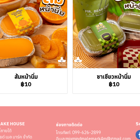
ส้มหน้านิ่ม
ชาเขียวหน้านิ่ม
฿10
฿10
S
BAKE HOUSE
ช่องทางติดต่อ
่ภายใต้
โทรศัพท์:
099-626-2899
ายด์ เมล มาร์ค จำกัด
อีเมล:
mixmindmalemark4m@gmail.com