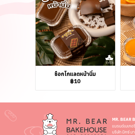
ช็อกโกแลตหน้านิ่ม
฿10
MR. BEAR 
เเบรนด์เบเกอรี
บริษัท มิกซ์ ม