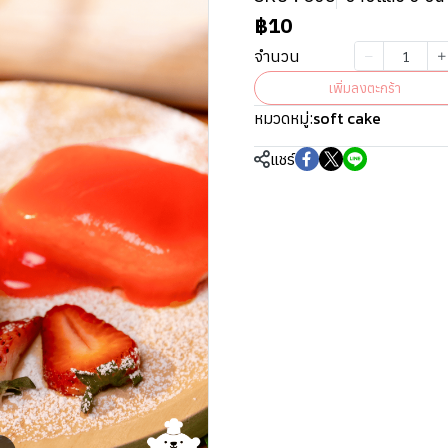
฿10
จำนวน
เพิ่มลงตะกร้า
soft cake
หมวดหมู่:
แชร์