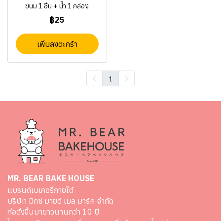
ขนม 1 ชิ้น + น้ำ 1 กล่อง
฿25
เพิ่มลงตะกร้า
1
MR. BEAR BAKE HOUSE
เเบรนด์เบเกอรี่ภายใต้
บริษัท มิกซ์ มายด์ เมล มาร์ค จำกัด
ก่อตั้งขึ้นมายาวนานกว่า 10 ปี